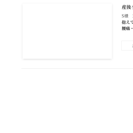
産後
S様 
抱え
腰痛