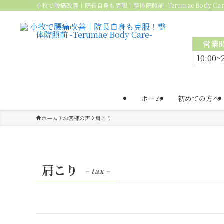
小牧で腰痛改善｜院長自身も克服！整体院照前 -Terumae Body Car
営業
10:00~
ホーム
初めての方へ
ホーム
お客様の声
肩こり
肩こり
– tax –