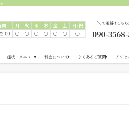
e-
＼
お電話はこちら
時間
月
火
水
木
金
土
日/祝
090-3568
22:00
○
○
○
○
○
○
○
症状・メニュー
料金について
よくあるご質問
アクセ