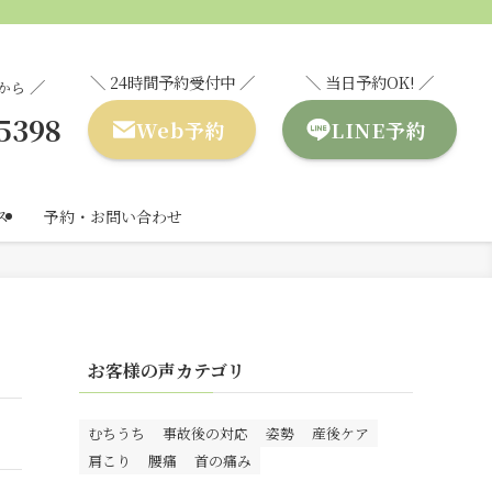
＼ 24時間予約受付中 ／
＼ 当日予約OK! ／
／
から
-5398
Web予約
LINE予約
ス
予約・お問い合わせ
お客様の声カテゴリ
むちうち
事故後の対応
姿勢
産後ケア
肩こり
腰痛
首の痛み